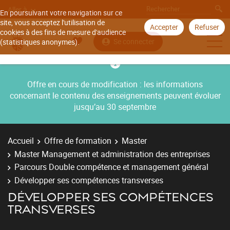
Aller à
En poursuivant votre navigation sur ce
site, vous acceptez l'utilisation de
Accepter
Refuser
cookies à des fins de mesure d'audience
Se connecter
(statistiques anonymes).
Offre en cours de modification : les informations
concernant le contenu des enseignements peuvent évoluer
jusqu’au 30 septembre
Accueil
Offre de formation
Master
Master Management et administration des entreprises
Parcours Double compétence et management général
Développer ses compétences transverses
DÉVELOPPER SES COMPÉTENCES
TRANSVERSES