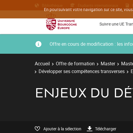
Bibliothèque
Etudiants internationaux
En poursuivant votre navigation sur ce site, vous
Suivre une UE Tra
Offre en cours de modification : les i
Accueil
Offre de formation
Master
Maste
Développer ses compétences transverses
E
ENJEUX DU D
Ajouter à la sélection
Télécharger