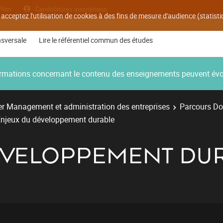
Plan
Candidatures inscriptions
 acceptez l'utilisation de cookies à des fins de mesure d'audience (statis
nsversale
Lire le référentiel commun des études
nformations concernant le contenu des enseignements peuvent év
r Management et administration des entreprises
Parcours Do
njeux du développement durable
ÉVELOPPEMENT DU