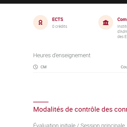
ECTS
Com
0 crédits
Instit
d'Adm
des E
Heures d'enseignement
CM
Cou
Modalités de contrôle des co
Évaluation initiale / Session principale