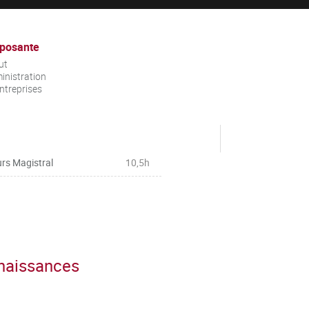
posante
ut
inistration
ntreprises
rs Magistral
10,5h
nnaissances