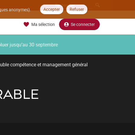
Accepter
Refuser
tiques anonymes).
Ma sélection
Se connecter
oluer jusqu’au 30 septembre
uble compétence et management général
RABLE