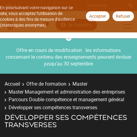
Aller à
En poursuivant votre navigation sur ce
site, vous acceptez l'utilisation de
Accepter
Refuser
cookies à des fins de mesure d'audience
Se connecter
(statistiques anonymes).
Offre en cours de modification : les informations
concernant le contenu des enseignements peuvent évoluer
jusqu’au 30 septembre
Accueil
Offre de formation
Master
Master Management et administration des entreprises
Parcours Double compétence et management général
Développer ses compétences transverses
DÉVELOPPER SES COMPÉTENCES
TRANSVERSES