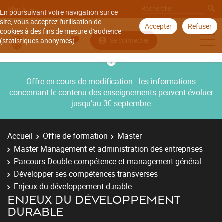
Aller à
En poursuivant votre navigation sur ce
site, vous acceptez l'utilisation de
Accepter
Refuser
cookies à des fins de mesure d'audience
Se connecter
(statistiques anonymes).
Offre en cours de modification : les informations
concernant le contenu des enseignements peuvent évoluer
jusqu’au 30 septembre
Accueil
Offre de formation
Master
Master Management et administration des entreprises
Parcours Double compétence et management général
Développer ses compétences transverses
Enjeux du développement durable
ENJEUX DU DÉVELOPPEMENT
DURABLE