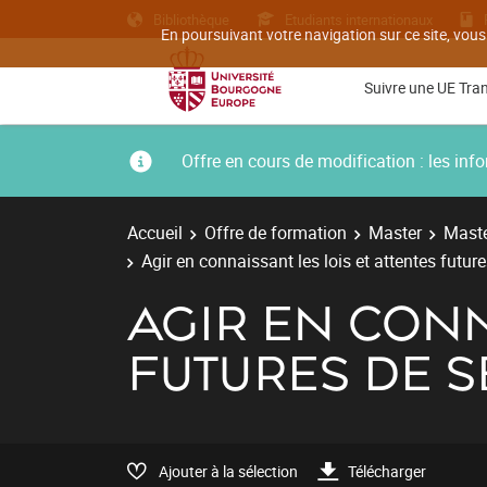
Bibliothèque
Etudiants internationaux
En poursuivant votre navigation sur ce site, vous
Suivre une UE Tra
Offre en cours de modification : les i
Accueil
Offre de formation
Master
Maste
Agir en connaissant les lois et attentes future
AGIR EN CONN
FUTURES DE S
Ajouter à la sélection
Télécharger