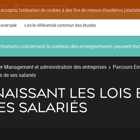
Plan
Candidatures inscriptions
 acceptez l'utilisation de cookies à des fins de mesure d'audience (statis
nsversale
Lire le référentiel commun des études
nformations concernant le contenu des enseignements peuvent év
r Management et administration des entreprises
Parcours Ent
s de ses salariés
AISSANT LES LOIS 
ES SALARIÉS