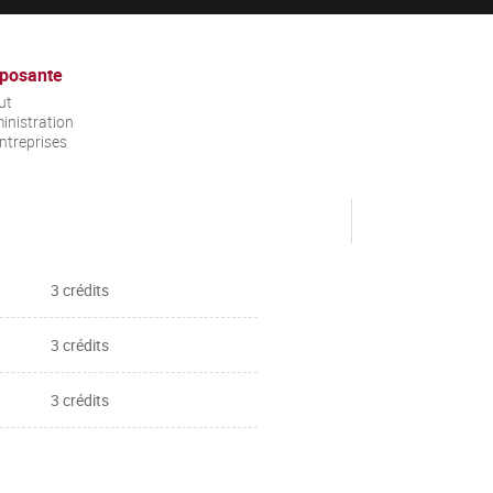
posante
ut
inistration
ntreprises
3 crédits
3 crédits
3 crédits