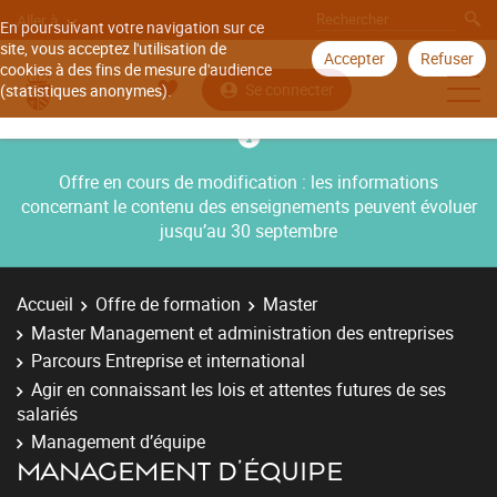
Aller à
En poursuivant votre navigation sur ce
site, vous acceptez l'utilisation de
Accepter
Refuser
cookies à des fins de mesure d'audience
Se connecter
(statistiques anonymes).
Offre en cours de modification : les informations
concernant le contenu des enseignements peuvent évoluer
jusqu’au 30 septembre
Accueil
Offre de formation
Master
Master Management et administration des entreprises
Parcours Entreprise et international
Agir en connaissant les lois et attentes futures de ses
salariés
Management d’équipe
MANAGEMENT D’ÉQUIPE