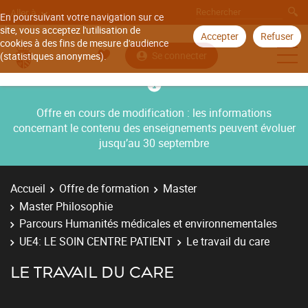
Aller à
En poursuivant votre navigation sur ce
site, vous acceptez l'utilisation de
Accepter
Refuser
cookies à des fins de mesure d'audience
Se connecter
(statistiques anonymes).
Offre en cours de modification : les informations
concernant le contenu des enseignements peuvent évoluer
jusqu’au 30 septembre
Accueil
Offre de formation
Master
Master Philosophie
Parcours Humanités médicales et environnementales
UE4: LE SOIN CENTRE PATIENT
Le travail du care
LE TRAVAIL DU CARE