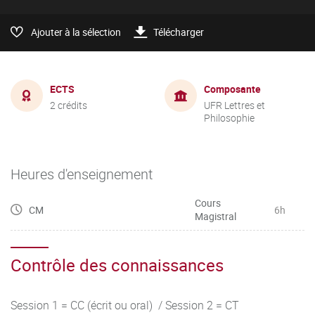
Ajouter à la sélection
Télécharger
ECTS
Composante
2 crédits
UFR Lettres et
Philosophie
Heures d'enseignement
Cours
CM
6h
Magistral
Contrôle des connaissances
Session 1 = CC (écrit ou oral) / Session 2 = CT