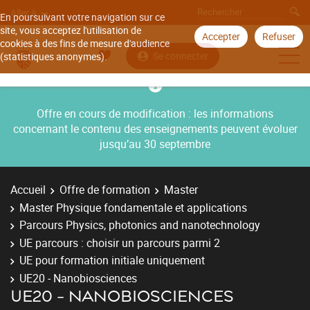
Aller à
En poursuivant votre navigation sur ce
site, vous acceptez l'utilisation de
Accepter
Refuser
cookies à des fins de mesure d'audience
Se connecter
(statistiques anonymes).
Offre en cours de modification : les informations
concernant le contenu des enseignements peuvent évoluer
jusqu’au 30 septembre
Accueil
Offre de formation
Master
Master Physique fondamentale et applications
Parcours Physics, photonics and nanotechnology
UE parcours : choisir un parcours parmi 2
UE pour formation initiale uniquement
UE20 - Nanobiosciences
UE20 - NANOBIOSCIENCES