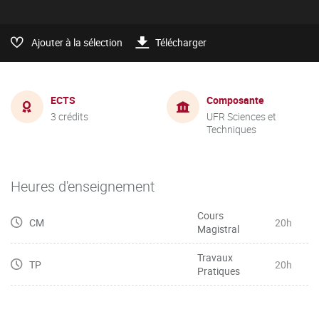
Ajouter à la sélection
Télécharger
ECTS
Composante
3 crédits
UFR Sciences et
Techniques
Heures d'enseignement
Cours
CM
20h
Magistral
Travaux
TP
20h
Pratiques