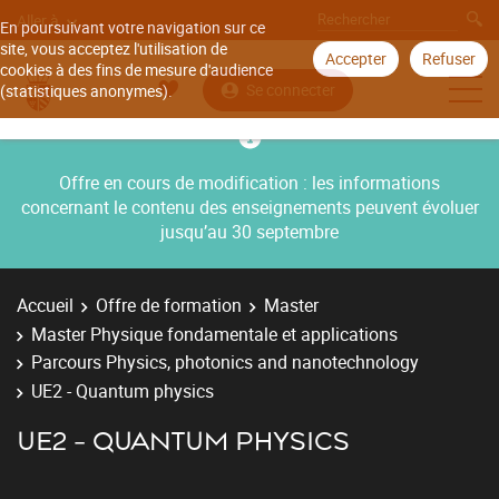
Aller à
En poursuivant votre navigation sur ce
site, vous acceptez l'utilisation de
Accepter
Refuser
cookies à des fins de mesure d'audience
Se connecter
(statistiques anonymes).
Offre en cours de modification : les informations
concernant le contenu des enseignements peuvent évoluer
jusqu’au 30 septembre
Accueil
Offre de formation
Master
Master Physique fondamentale et applications
Parcours Physics, photonics and nanotechnology
UE2 - Quantum physics
UE2 - QUANTUM PHYSICS