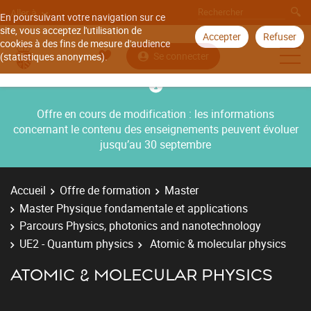
Aller à
En poursuivant votre navigation sur ce
site, vous acceptez l'utilisation de
Accepter
Refuser
cookies à des fins de mesure d'audience
Se connecter
(statistiques anonymes).
Offre en cours de modification : les informations
concernant le contenu des enseignements peuvent évoluer
jusqu’au 30 septembre
Accueil
Offre de formation
Master
Master Physique fondamentale et applications
Parcours Physics, photonics and nanotechnology
UE2 - Quantum physics
Atomic & molecular physics
ATOMIC & MOLECULAR PHYSICS