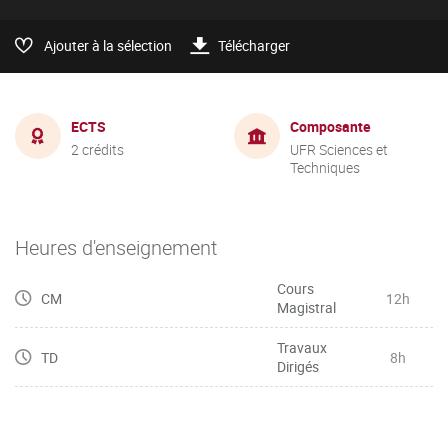
Ajouter à la sélection
Télécharger
ECTS
Composante
2 crédits
UFR Sciences et
Techniques
Heures d'enseignement
Cours
CM
12h
Magistral
Travaux
TD
8h
Dirigés