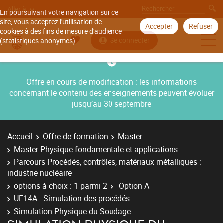
Aller à
En poursuivant votre navigation sur ce
site, vous acceptez l'utilisation de
Accepter
Refuser
cookies à des fins de mesure d'audience
Se connecter
(statistiques anonymes).
Offre en cours de modification : les informations
concernant le contenu des enseignements peuvent évoluer
jusqu’au 30 septembre
Accueil
Offre de formation
Master
Master Physique fondamentale et applications
Parcours Procédés, contrôles, matériaux métalliques :
industrie nucléaire
options à choix : 1 parmi 2
Option A
UE14A - Simulation des procédés
Simulation Physique du Soudage