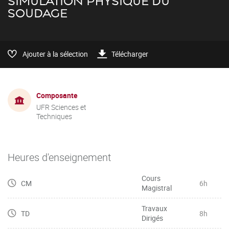
SIMULATION PHYSIQUE DU
SOUDAGE
Ajouter à la sélection
Télécharger
Composante
UFR Sciences et
Techniques
Heures d'enseignement
Cours
CM
6h
Magistral
Travaux
TD
8h
Dirigés