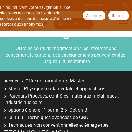
Aller à
En poursuivant votre navigation sur ce
site, vous acceptez l'utilisation de
Accepter
Refuser
cookies à des fins de mesure d'audience
Se connecter
(statistiques anonymes).
Offre en cours de modification : les informations
concernant le contenu des enseignements peuvent évoluer
jusqu’au 30 septembre
Accueil
Offre de formation
Master
Master Physique fondamentale et applications
Parcours Procédés, contrôles, matériaux métalliques :
industrie nucléaire
options à choix : 1 parmi 2
Option B
UE13 B - Techniques avancées de CND
Techniques Non conventionnelles et émergentes