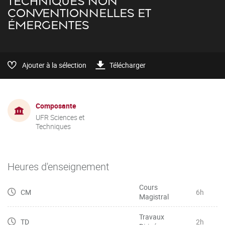
TECHNIQUES NON
CONVENTIONNELLES ET
ÉMERGENTES
Ajouter à la sélection
Télécharger
Composante
UFR Sciences et
Techniques
Heures d'enseignement
Cours
CM
6h
Magistral
Travaux
TD
2h