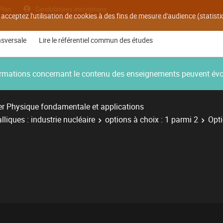
Plan
Candidatures inscriptions
 acceptez l'utilisation de cookies à des fins de mesure d'audience (statis
nsversale
Lire le référentiel commun des études
nformations concernant le contenu des enseignements peuvent év
r Physique fondamentale et applications
liques : industrie nucléaire
options à choix : 1 parmi 2
Opt