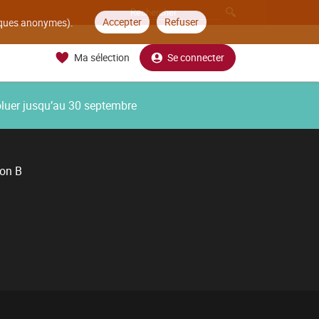
Accepter
Refuser
tiques anonymes).
Ma sélection
Se connecter
oluer jusqu’au 30 septembre
ion B