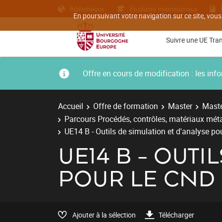
Bibliothèque
Etudiants internationaux
En poursuivant votre navigation sur ce site, vous
Suivre une UE Tra
Offre en cours de modification : les i
Accueil
Offre de formation
Master
Maste
Parcours Procédés, contrôles, matériaux métal
UE14 B - Outils de simulation et d'analyse po
UE14 B - OUTI
POUR LE CND
Ajouter à la sélection
Télécharger