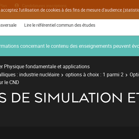
Plan
Candidatures inscriptions
 acceptez l'utilisation de cookies à des fins de mesure d'audience (statis
nsversale
Lire le référentiel commun des études
nformations concernant le contenu des enseignements peuvent év
r Physique fondamentale et applications
liques : industrie nucléaire
options à choix : 1 parmi 2
Opt
ur le CND
LS DE SIMULATION 