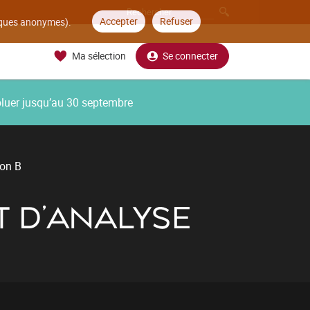
Accepter
Refuser
tiques anonymes).
Ma sélection
Se connecter
oluer jusqu’au 30 septembre
ion B
ET D'ANALYSE