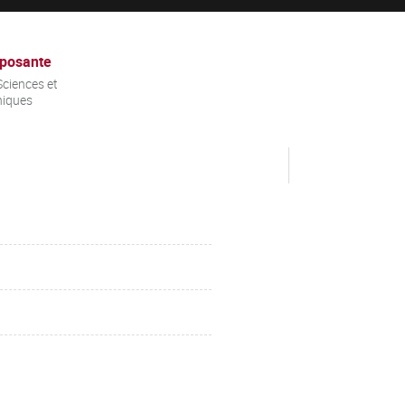
posante
ciences et
niques