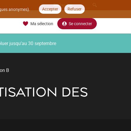
Accepter
Refuser
tiques anonymes).
Ma sélection
Se connecter
oluer jusqu’au 30 septembre
ion B
TISATION DES