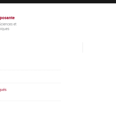
posante
ciences et
niques
iqués