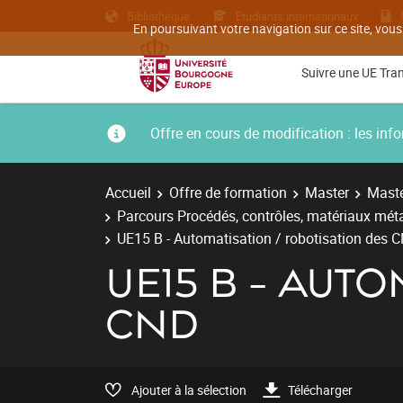
Bibliothèque
Etudiants internationaux
En poursuivant votre navigation sur ce site, vous
Suivre une UE Tra
Offre en cours de modification : les i
Accueil
Offre de formation
Master
Maste
Parcours Procédés, contrôles, matériaux métal
UE15 B - Automatisation / robotisation des 
UE15 B - AUT
CND
Ajouter à la sélection
Télécharger