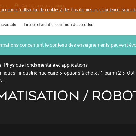
Plan
Candidatures inscriptions
 acceptez l'utilisation de cookies à des fins de mesure d'audience (statis
nsversale
Lire le référentiel commun des études
nformations concernant le contenu des enseignements peuvent év
r Physique fondamentale et applications
liques : industrie nucléaire
options à choix : 1 parmi 2
Opt
CND
OMATISATION / ROBO