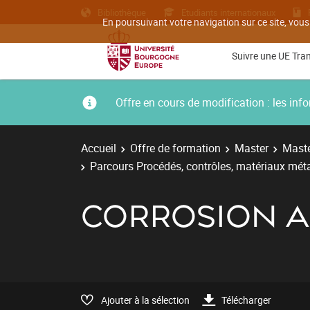
Bibliothèque
Etudiants internationaux
En poursuivant votre navigation sur ce site, vous
Suivre une UE Tra
Offre en cours de modification : les i
Accueil
Offre de formation
Master
Maste
Parcours Procédés, contrôles, matériaux métal
CORROSION A
Ajouter à la sélection
Télécharger