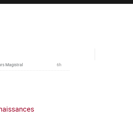
rs Magistral
6h
nnaissances