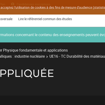
Plan
Candidatures inscriptions
 acceptez l'utilisation de cookies à des fins de mesure d'audience (statis
nsversale
Lire le référentiel commun des études
nformations concernant le contenu des enseignements peuvent év
r Physique fondamentale et applications
liques : industrie nucléaire
UE16 - TC Durabilité des matéria
PPLIQUÉE