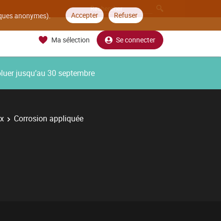
Accepter
Refuser
tiques anonymes).
Ma sélection
Se connecter
oluer jusqu’au 30 septembre
ux
Corrosion appliquée