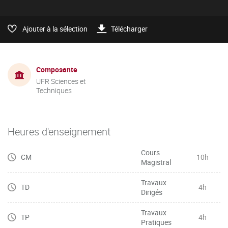
Ajouter à la sélection
Télécharger
Composante
UFR Sciences et
Techniques
Heures d'enseignement
Cours
CM
10h
Magistral
Travaux
TD
4h
Dirigés
Travaux
TP
4h
Pratiques