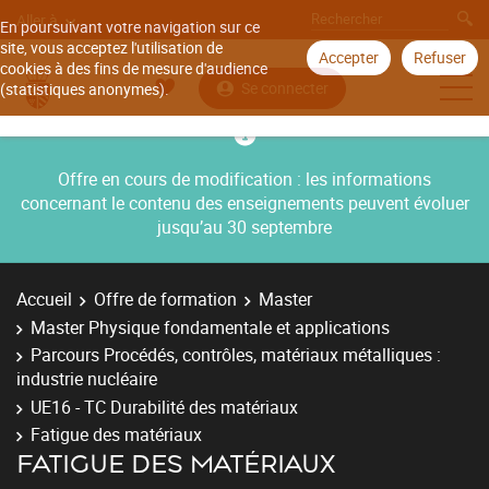
Aller à
En poursuivant votre navigation sur ce
site, vous acceptez l'utilisation de
Accepter
Refuser
cookies à des fins de mesure d'audience
Se connecter
(statistiques anonymes).
Offre en cours de modification : les informations
concernant le contenu des enseignements peuvent évoluer
jusqu’au 30 septembre
Accueil
Offre de formation
Master
Master Physique fondamentale et applications
Parcours Procédés, contrôles, matériaux métalliques :
industrie nucléaire
UE16 - TC Durabilité des matériaux
Fatigue des matériaux
FATIGUE DES MATÉRIAUX