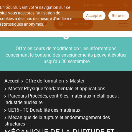
Aller à
En poursuivant votre navigation sur ce
site, vous acceptez l'utilisation de
Accepter
Refuser
cookies à des fins de mesure d'audience
Se connecter
(statistiques anonymes).
Offre en cours de modification : les informations
concernant le contenu des enseignements peuvent évoluer
jusqu’au 30 septembre
Accueil
Offre de formation
Master
Master Physique fondamentale et applications
Parcours Procédés, contrôles, matériaux métalliques :
industrie nucléaire
UE16 - TC Durabilité des matériaux
Mécanique de la rupture et endommagement des
structures
MÉCANIQUE DE LA RUPTURE ET