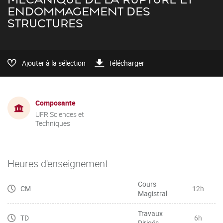
ENDOMMAGEMENT DES
STRUCTURES
Ajouter à la sélection
Télécharger
Composante
UFR Sciences et
Techniques
Heures d'enseignement
Cours
CM
12h
Magistral
Travaux
TD
6h
Dirigés