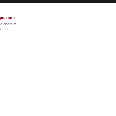
posante
ciences et
niques