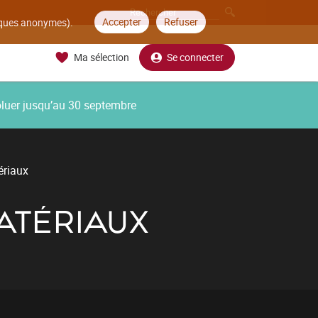
Accepter
Refuser
tiques anonymes).
Ma sélection
Se connecter
oluer jusqu’au 30 septembre
ériaux
MATÉRIAUX