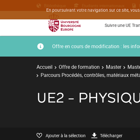
Bibliothèque
Etudiants internationaux
En poursuivant votre navigation sur ce site, vous
Suivre une UE Tra
Offre en cours de modification : les i
Accueil
Offre de formation
Master
Maste
Parcours Procédés, contrôles, matériaux métal
UE2 - PHYSIQ
Ajouter à la sélection
Télécharger