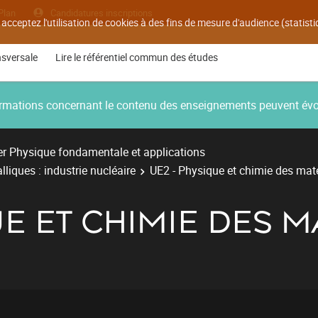
Plan
Candidatures inscriptions
 acceptez l'utilisation de cookies à des fins de mesure d'audience (statis
nsversale
Lire le référentiel commun des études
nformations concernant le contenu des enseignements peuvent év
r Physique fondamentale et applications
liques : industrie nucléaire
UE2 - Physique et chimie des mat
UE ET CHIMIE DES 