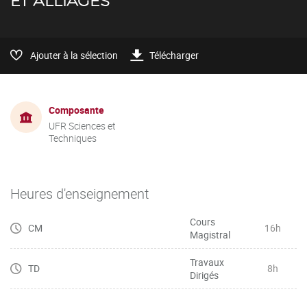
ET ALLIAGES
Ajouter à la sélection
Télécharger
Composante
UFR Sciences et
Techniques
Heures d'enseignement
Cours
CM
16h
Magistral
Travaux
TD
8h
Dirigés