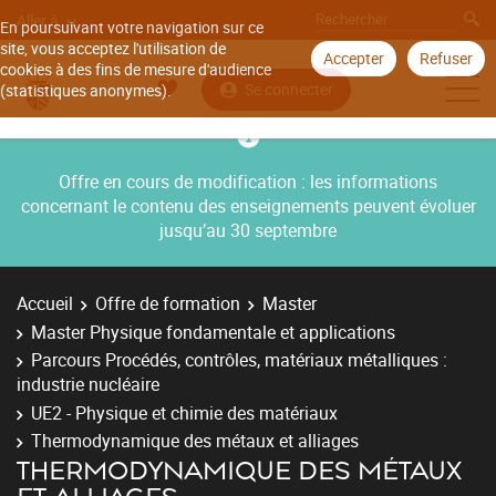
Aller à
En poursuivant votre navigation sur ce
site, vous acceptez l'utilisation de
Accepter
Refuser
cookies à des fins de mesure d'audience
Se connecter
(statistiques anonymes).
Offre en cours de modification : les informations
concernant le contenu des enseignements peuvent évoluer
jusqu’au 30 septembre
Accueil
Offre de formation
Master
Master Physique fondamentale et applications
Parcours Procédés, contrôles, matériaux métalliques :
industrie nucléaire
UE2 - Physique et chimie des matériaux
Thermodynamique des métaux et alliages
THERMODYNAMIQUE DES MÉTAUX