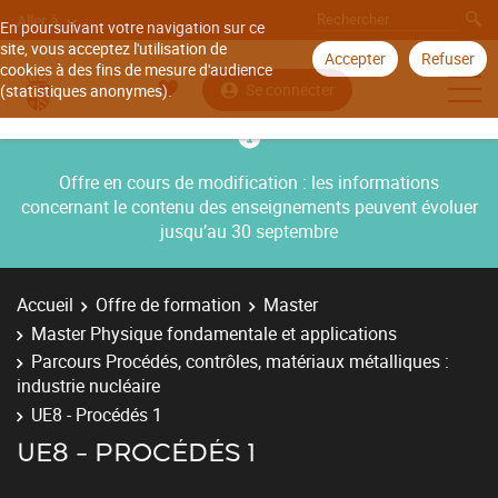
Aller à
En poursuivant votre navigation sur ce
site, vous acceptez l'utilisation de
Accepter
Refuser
cookies à des fins de mesure d'audience
Se connecter
(statistiques anonymes).
Offre en cours de modification : les informations
concernant le contenu des enseignements peuvent évoluer
jusqu’au 30 septembre
Accueil
Offre de formation
Master
Master Physique fondamentale et applications
Parcours Procédés, contrôles, matériaux métalliques :
industrie nucléaire
UE8 - Procédés 1
UE8 - PROCÉDÉS 1