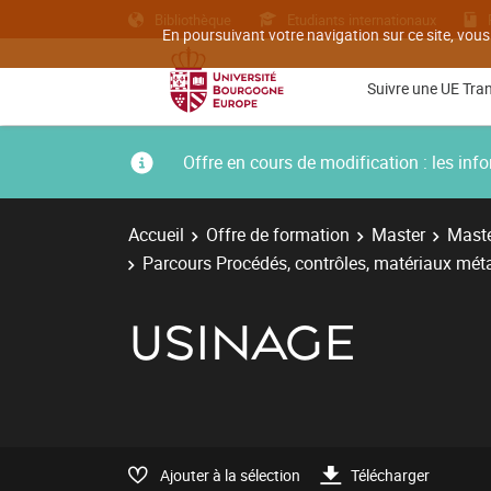
Bibliothèque
Etudiants internationaux
En poursuivant votre navigation sur ce site, vous
Suivre une UE Tra
Offre en cours de modification : les i
Accueil
Offre de formation
Master
Maste
Parcours Procédés, contrôles, matériaux métal
USINAGE
Ajouter à la sélection
Télécharger