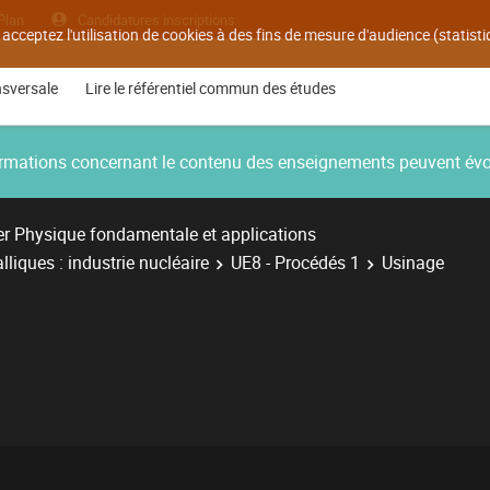
Plan
Candidatures inscriptions
 acceptez l'utilisation de cookies à des fins de mesure d'audience (statis
nsversale
Lire le référentiel commun des études
nformations concernant le contenu des enseignements peuvent év
r Physique fondamentale et applications
liques : industrie nucléaire
UE8 - Procédés 1
Usinage