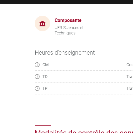
Composante
UFR Sciences et
Techniques
Heures d'enseignement
CM
Cou
TD
Tra
TP
Tra
Modalités de contrôle des co