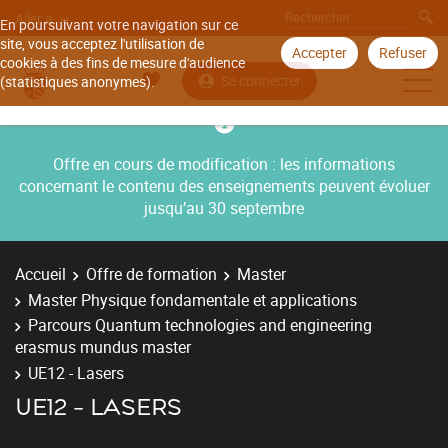
Aller à
En poursuivant votre navigation sur ce
site, vous acceptez l'utilisation de
Accepter
Refuser
cookies à des fins de mesure d'audience
Se connecter
(statistiques anonymes).
Offre en cours de modification : les informations
concernant le contenu des enseignements peuvent évoluer
jusqu’au 30 septembre
Accueil
Offre de formation
Master
Master Physique fondamentale et applications
Parcours Quantum technologies and engineering
erasmus mundus master
UE12 - Lasers
UE12 - LASERS