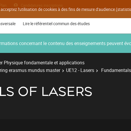
Plan
Candidatures inscriptions
 acceptez l'utilisation de cookies à des fins de mesure d'audience (statis
nsversale
Lire le référentiel commun des études
nformations concernant le contenu des enseignements peuvent év
r Physique fondamentale et applications
ering erasmus mundus master
UE12 - Lasers
Fundamentals 
S OF LASERS