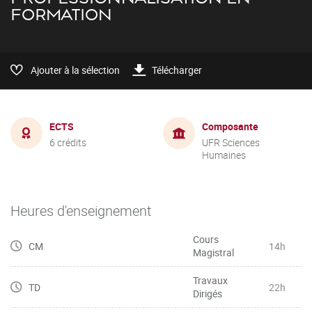
FORMATION
Ajouter à la sélection
Télécharger
ECTS
Composante
6 crédits
UFR Sciences
Humaines
Heures d'enseignement
Cours
CM
14h
Magistral
Travaux
TD
22h
Dirigés