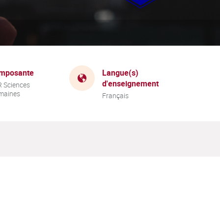
mposante
Langue(s)
d'enseignement
 Sciences
maines
Français