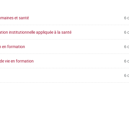
humaines et santé
6 
tion institutionnelle appliquée à la santé
6 
n en formation
6 
 de vie en formation
6 
6 