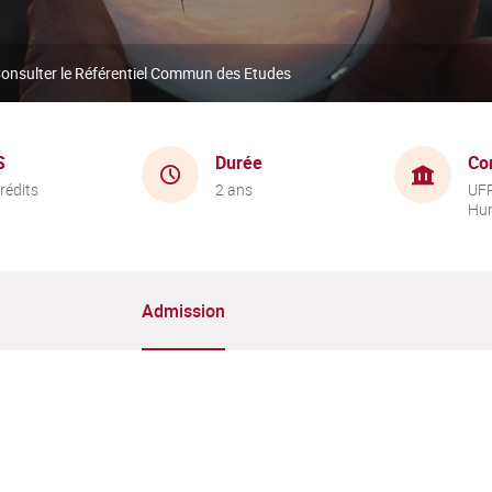
onsulter le Référentiel Commun des Etudes
S
Durée
Co
rédits
2 ans
UFR
Hu
Admission