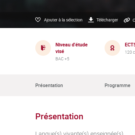
Ajouter à la sélection
Télécharger
C
Niveau d'étude
ECT
visé
120 c
BAC +5
Présentation
Programme
Présentation
Langue(s) vivante(s) enseignée(s)