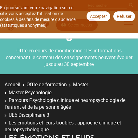
Aller à
En poursuivant votre navigation sur ce
site, vous acceptez l'utilisation de
Accepter
Refuser
cookies à des fins de mesure d'audience
Se connecter
(statistiques anonymes).
Offre en cours de modification : les informations
concernant le contenu des enseignements peuvent évoluer
jusqu’au 30 septembre
Accueil
Offre de formation
Master
Master Psychologie
Parcours Psychologie clinique et neuropsychologie de
l'enfant et de la personne âgée
UE5 Disciplinaire 3
Les émotions et leurs troubles : approche clinique et
neuropsychologique
LES ÉMOTIONS ET LEURS