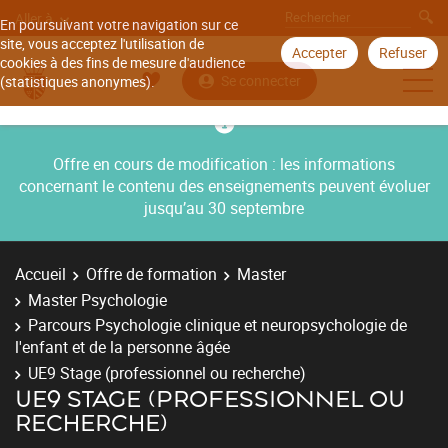
Aller à
En poursuivant votre navigation sur ce
site, vous acceptez l'utilisation de
Accepter
Refuser
cookies à des fins de mesure d'audience
Se connecter
(statistiques anonymes).
Offre en cours de modification : les informations
concernant le contenu des enseignements peuvent évoluer
jusqu’au 30 septembre
Accueil
Offre de formation
Master
Master Psychologie
Parcours Psychologie clinique et neuropsychologie de
l'enfant et de la personne âgée
UE9 Stage (professionnel ou recherche)
UE9 STAGE (PROFESSIONNEL OU
RECHERCHE)