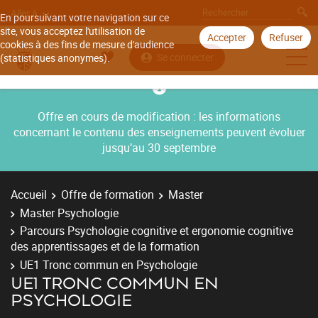
Aller à
En poursuivant votre navigation sur ce
site, vous acceptez l'utilisation de
Accepter
Refuser
cookies à des fins de mesure d'audience
Se connecter
(statistiques anonymes).
Offre en cours de modification : les informations
concernant le contenu des enseignements peuvent évoluer
jusqu’au 30 septembre
Accueil
Offre de formation
Master
Master Psychologie
Parcours Psychologie cognitive et ergonomie cognitive
des apprentissages et de la formation
UE1 Tronc commun en Psychologie
UE1 TRONC COMMUN EN
PSYCHOLOGIE