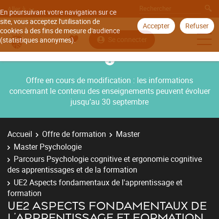
Aller à
En poursuivant votre navigation sur ce
site, vous acceptez l'utilisation de
Accepter
Refuser
cookies à des fins de mesure d'audience
Se connecter
(statistiques anonymes).
Offre en cours de modification : les informations
concernant le contenu des enseignements peuvent évoluer
jusqu’au 30 septembre
Accueil
Offre de formation
Master
Master Psychologie
Parcours Psychologie cognitive et ergonomie cognitive
des apprentissages et de la formation
UE2 Aspects fondamentaux de l'apprentissage et
formation
UE2 ASPECTS FONDAMENTAUX DE
L'APPRENTISSAGE ET FORMATION