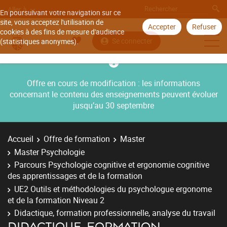
Aller à
En poursuivant votre navigation sur ce
site, vous acceptez l'utilisation de
Accepter
Refuser
cookies à des fins de mesure d'audience
Se connecter
(statistiques anonymes).
Offre en cours de modification : les informations
concernant le contenu des enseignements peuvent évoluer
jusqu’au 30 septembre
Accueil
Offre de formation
Master
Master Psychologie
Parcours Psychologie cognitive et ergonomie cognitive
des apprentissages et de la formation
UE2 Outils et méthodologies du psychologue ergonome
et de la formation Niveau 2
Didactique, formation professionnelle, analyse du travail
DIDACTIQUE, FORMATION