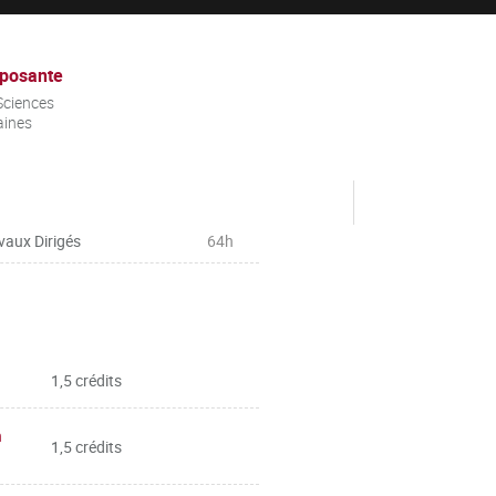
posante
Sciences
ines
vaux Dirigés
64h
1,5 crédits
n
1,5 crédits