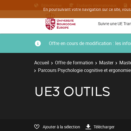
Bibliothèque
Etudiants internationaux
En poursuivant votre navigation sur ce site, vous
Suivre une UE Tra
Offre en cours de modification : les i
Accueil
Offre de formation
Master
Maste
Parcours Psychologie cognitive et ergonomie 
UE3 OUTILS
Ajouter à la sélection
Télécharger