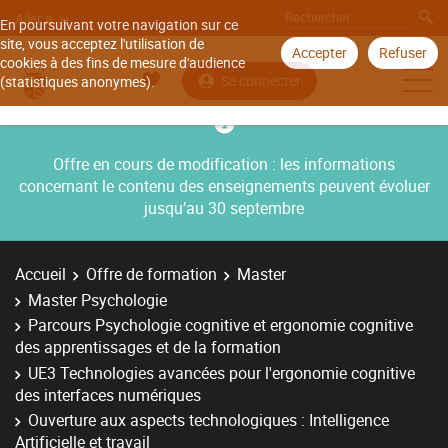
Aller à
En poursuivant votre navigation sur ce
site, vous acceptez l'utilisation de
Accepter
Refuser
cookies à des fins de mesure d'audience
Se connecter
(statistiques anonymes).
Offre en cours de modification : les informations
concernant le contenu des enseignements peuvent évoluer
jusqu’au 30 septembre
Accueil
Offre de formation
Master
Master Psychologie
Parcours Psychologie cognitive et ergonomie cognitive
des apprentissages et de la formation
UE3 Technologies avancées pour l'ergonomie cognitive
des interfaces numériques
Ouverture aux aspects technologiques : Intelligence
Artificielle et travail