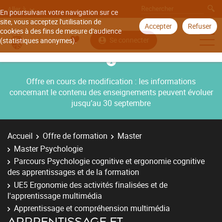
Aller à
En poursuivant votre navigation sur ce
site, vous acceptez l'utilisation de
Accepter
Refuser
cookies à des fins de mesure d'audience
Se connecter
(statistiques anonymes).
Offre en cours de modification : les informations
concernant le contenu des enseignements peuvent évoluer
jusqu’au 30 septembre
Accueil
Offre de formation
Master
Master Psychologie
Parcours Psychologie cognitive et ergonomie cognitive
des apprentissages et de la formation
UE5 Ergonomie des activités finalisées et de
l'apprentissage multimédia
Apprentissage et compréhension multimédia
APPRENTISSAGE ET