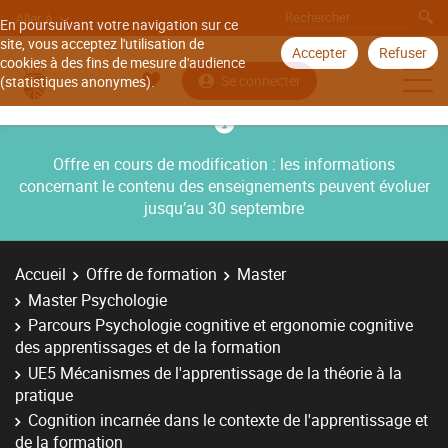
Aller à
En poursuivant votre navigation sur ce
site, vous acceptez l'utilisation de
Accepter
Refuser
cookies à des fins de mesure d'audience
Se connecter
(statistiques anonymes).
Offre en cours de modification : les informations
concernant le contenu des enseignements peuvent évoluer
jusqu’au 30 septembre
Accueil
Offre de formation
Master
Master Psychologie
Parcours Psychologie cognitive et ergonomie cognitive
des apprentissages et de la formation
UE5 Mécanismes de l'apprentissage de la théorie à la
pratique
Cognition incarnée dans le contexte de l'apprentissage et
de la formation