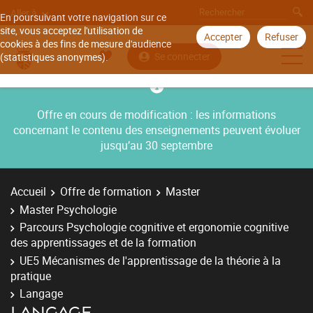
Aller à
En poursuivant votre navigation sur ce
site, vous acceptez l'utilisation de
Accepter
Refuser
cookies à des fins de mesure d'audience
Se connecter
(statistiques anonymes).
Offre en cours de modification : les informations
concernant le contenu des enseignements peuvent évoluer
jusqu’au 30 septembre
Accueil
Offre de formation
Master
Master Psychologie
Parcours Psychologie cognitive et ergonomie cognitive
des apprentissages et de la formation
UE5 Mécanismes de l'apprentissage de la théorie à la
pratique
Langage
LANGAGE