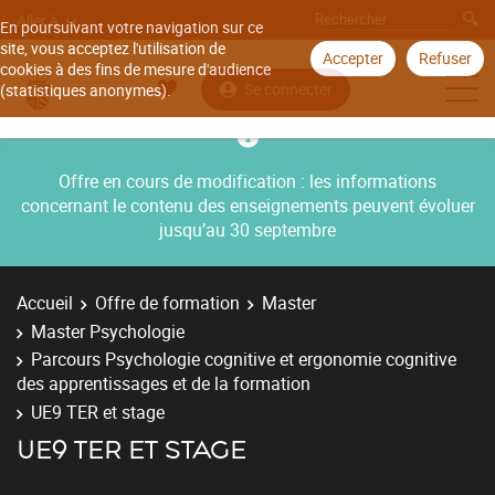
Aller à
En poursuivant votre navigation sur ce
site, vous acceptez l'utilisation de
Accepter
Refuser
cookies à des fins de mesure d'audience
Se connecter
(statistiques anonymes).
Offre en cours de modification : les informations
concernant le contenu des enseignements peuvent évoluer
jusqu’au 30 septembre
Accueil
Offre de formation
Master
Master Psychologie
Parcours Psychologie cognitive et ergonomie cognitive
des apprentissages et de la formation
UE9 TER et stage
UE9 TER ET STAGE