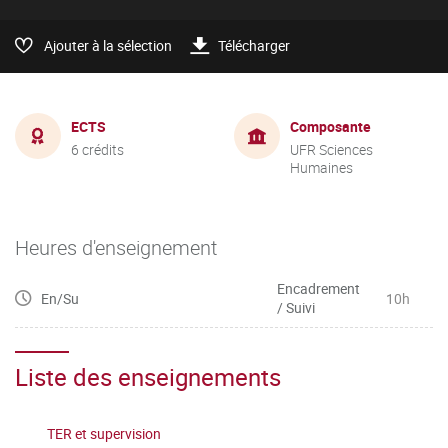
Ajouter à la sélection
Télécharger
ECTS
Composante
6 crédits
UFR Sciences
Humaines
Heures d'enseignement
Encadrement
En/Su
10h
/ Suivi
Liste des enseignements
TER et supervision