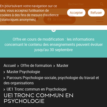
Aller à
En poursuivant votre navigation sur ce
site, vous acceptez l'utilisation de
Accepter
Refuser
cookies à des fins de mesure d'audience
Se connecter
(statistiques anonymes).
Offre en cours de modification : les informations
concernant le contenu des enseignements peuvent évoluer
jusqu’au 30 septembre
Accueil
Offre de formation
Master
Master Psychologie
Parcours Psychologie sociale, psychologie du travail et
des organisations
UE1 Tronc commun en Psychologie
UE1 TRONC COMMUN EN
PSYCHOLOGIE