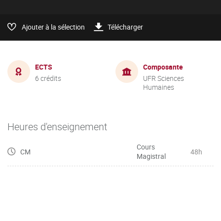
Ajouter à la sélection
Télécharger
ECTS
Composante
6 crédits
UFR Sciences
Humaines
Heures d'enseignement
Cours
CM
48h
Magistral