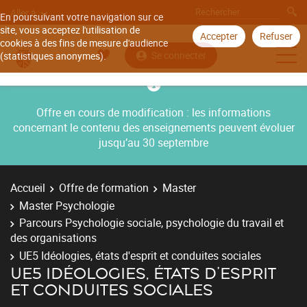
Aller à
En poursuivant votre navigation sur ce
site, vous acceptez l'utilisation de
Accepter
Refuser
cookies à des fins de mesure d'audience
Se connecter
(statistiques anonymes).
Offre en cours de modification : les informations
concernant le contenu des enseignements peuvent évoluer
jusqu’au 30 septembre
Accueil
Offre de formation
Master
Master Psychologie
Parcours Psychologie sociale, psychologie du travail et
des organisations
UE5 Idéologies, états d'esprit et conduites sociales
UE5 IDÉOLOGIES, ÉTATS D'ESPRIT
ET CONDUITES SOCIALES