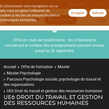
Aller à
En poursuivant votre navigation sur ce
site, vous acceptez l'utilisation de
Accepter
Refuser
cookies à des fins de mesure d'audience
Se connecter
(statistiques anonymes).
Offre en cours de modification : les informations
concernant le contenu des enseignements peuvent évoluer
jusqu’au 30 septembre
Accueil
Offre de formation
Master
Master Psychologie
Parcours Psychologie sociale, psychologie du travail et
des organisations
UE6 Droit du travail et gestion des ressources humaines
UE6 DROIT DU TRAVAIL ET GESTION
DES RESSOURCES HUMAINES