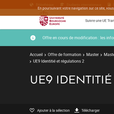
Bibliothèque
Etudiants internationaux
En poursuivant votre navigation sur ce site, vous
Suivre une UE Tra
Offre en cours de modification : les i
Accueil
Offre de formation
Master
Maste
UE9 Identitié et régulations 2
UE9 IDENTITIÉ
Ajouter à la sélection
Télécharger