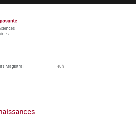
posante
Sciences
ines
rs Magistral
48h
nnaissances