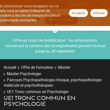
Aller à
En poursuivant votre navigation sur ce
site, vous acceptez l'utilisation de
Accepter
Refuser
cookies à des fins de mesure d'audience
Se connecter
(statistiques anonymes).
Offre en cours de modification : les informations
concernant le contenu des enseignements peuvent évoluer
jusqu’au 30 septembre
Accueil
Offre de formation
Master
Master Psychologie
Parcours Psychopathologie clinique, psychopathologie
médicale et psychothérapies
UE1 Tronc commun en Psychologie
UE1 TRONC COMMUN EN
PSYCHOLOGIE