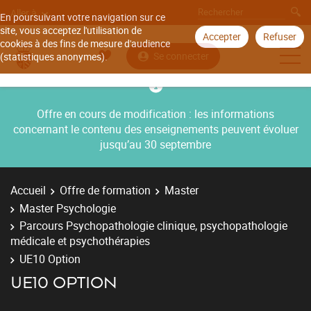
Aller à
En poursuivant votre navigation sur ce
site, vous acceptez l'utilisation de
Accepter
Refuser
cookies à des fins de mesure d'audience
Se connecter
(statistiques anonymes).
Offre en cours de modification : les informations
concernant le contenu des enseignements peuvent évoluer
jusqu’au 30 septembre
Accueil
Offre de formation
Master
Master Psychologie
Parcours Psychopathologie clinique, psychopathologie
médicale et psychothérapies
UE10 Option
UE10 OPTION