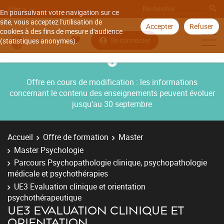
Aller à
En poursuivant votre navigation sur ce
site, vous acceptez l'utilisation de
Accepter
Refuser
cookies à des fins de mesure d'audience
Se connecter
(statistiques anonymes).
Offre en cours de modification : les informations
concernant le contenu des enseignements peuvent évoluer
jusqu’au 30 septembre
Accueil
Offre de formation
Master
Master Psychologie
Parcours Psychopathologie clinique, psychopathologie
médicale et psychothérapies
UE3 Evaluation clinique et orientation
psychothérapeutique
UE3 EVALUATION CLINIQUE ET
ORIENTATION