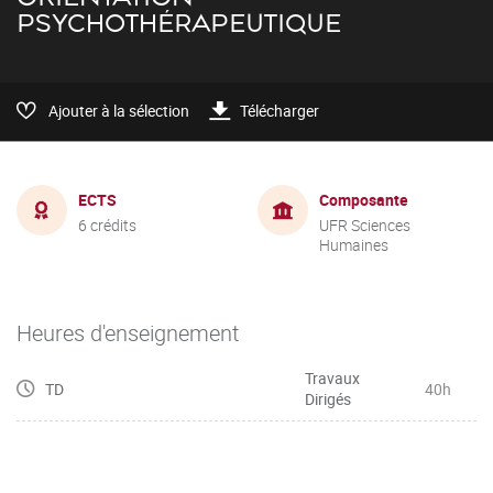
PSYCHOTHÉRAPEUTIQUE
Ajouter à la sélection
Télécharger
ECTS
Composante
6 crédits
UFR Sciences
Humaines
Heures d'enseignement
Travaux
TD
40h
Dirigés