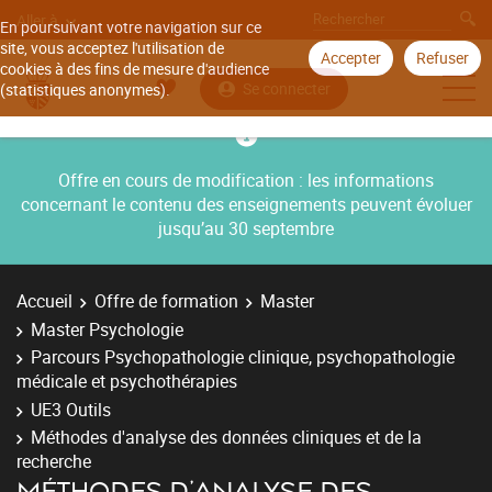
Aller à
En poursuivant votre navigation sur ce
site, vous acceptez l'utilisation de
Accepter
Refuser
cookies à des fins de mesure d'audience
Se connecter
(statistiques anonymes).
Offre en cours de modification : les informations
concernant le contenu des enseignements peuvent évoluer
jusqu’au 30 septembre
Accueil
Offre de formation
Master
Master Psychologie
Parcours Psychopathologie clinique, psychopathologie
médicale et psychothérapies
UE3 Outils
Méthodes d'analyse des données cliniques et de la
recherche
MÉTHODES D'ANALYSE DES