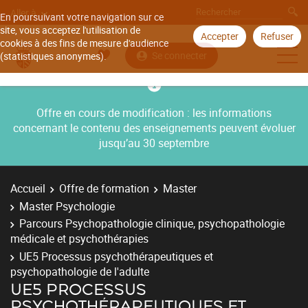
Aller à
En poursuivant votre navigation sur ce
site, vous acceptez l'utilisation de
Accepter
Refuser
cookies à des fins de mesure d'audience
Se connecter
(statistiques anonymes).
Offre en cours de modification : les informations
concernant le contenu des enseignements peuvent évoluer
jusqu’au 30 septembre
Accueil
Offre de formation
Master
Master Psychologie
Parcours Psychopathologie clinique, psychopathologie
médicale et psychothérapies
UE5 Processus psychothérapeutiques et
psychopathologie de l'adulte
UE5 PROCESSUS
PSYCHOTHÉRAPEUTIQUES ET