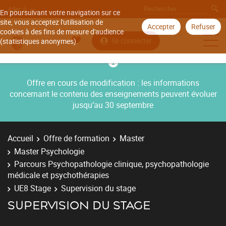
Aller à
En poursuivant votre navigation sur ce
site, vous acceptez l'utilisation de
Accepter
Refuser
cookies à des fins de mesure d'audience
Se connecter
(statistiques anonymes).
Offre en cours de modification : les informations
concernant le contenu des enseignements peuvent évoluer
jusqu’au 30 septembre
Accueil
Offre de formation
Master
Master Psychologie
Parcours Psychopathologie clinique, psychopathologie
médicale et psychothérapies
UE8 Stage
Supervision du stage
SUPERVISION DU STAGE