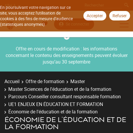
Aller à
En poursuivant votre navigation sur ce
site, vous acceptez l'utilisation de
Accepter
Refuser
cookies à des fins de mesure d'audience
Se connecter
(statistiques anonymes).
Offre en cours de modification : les informations
concernant le contenu des enseignements peuvent évoluer
jusqu’au 30 septembre
Accueil
Offre de formation
Master
Master Sciences de l'éducation et de la formation
Parcours Conseiller consultant responsable formation
UE1 ENJEUX EN ÉDUCATION ET FORMATION
Économie de l'éducation et de la formation
ÉCONOMIE DE L'ÉDUCATION ET DE
LA FORMATION