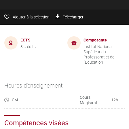
Ajouter à la sélection
Télécharger
ECTS
Composante
3 crédits
Institut National
Supérieur du
Professorat et de
l'Education
Heures d'enseignement
Cours
CM
12h
Magistral
Compétences visées