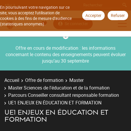
Aller à
En poursuivant votre navigation sur ce
site, vous acceptez l'utilisation de
Accepter
Refuser
cookies à des fins de mesure d'audience
Se connecter
(statistiques anonymes).
Offre en cours de modification : les informations
concernant le contenu des enseignements peuvent évoluer
jusqu’au 30 septembre
Accueil
Offre de formation
Master
Master Sciences de l'éducation et de la formation
Parcours Conseiller consultant responsable formation
UE1 ENJEUX EN ÉDUCATION ET FORMATION
UE1 ENJEUX EN ÉDUCATION ET
FORMATION