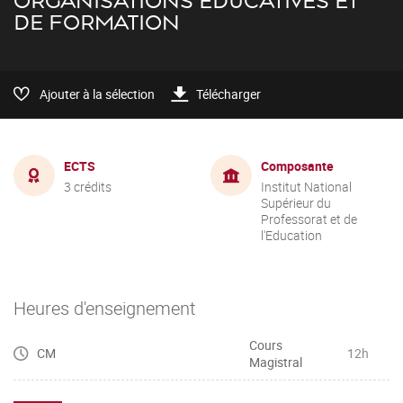
ORGANISATIONS ÉDUCATIVES ET
DE FORMATION
Ajouter à la sélection
Télécharger
ECTS
Composante
3 crédits
Institut National
Supérieur du
Professorat et de
l'Education
Heures d'enseignement
Cours
CM
12h
Magistral