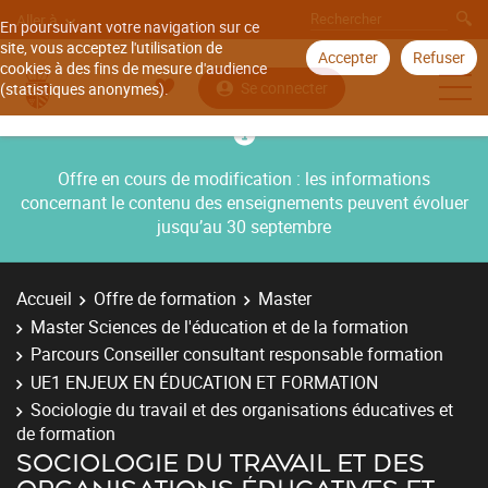
Aller à
En poursuivant votre navigation sur ce
site, vous acceptez l'utilisation de
Accepter
Refuser
cookies à des fins de mesure d'audience
Se connecter
(statistiques anonymes).
Offre en cours de modification : les informations
concernant le contenu des enseignements peuvent évoluer
jusqu’au 30 septembre
Accueil
Offre de formation
Master
Master Sciences de l'éducation et de la formation
Parcours Conseiller consultant responsable formation
UE1 ENJEUX EN ÉDUCATION ET FORMATION
Sociologie du travail et des organisations éducatives et
de formation
SOCIOLOGIE DU TRAVAIL ET DES